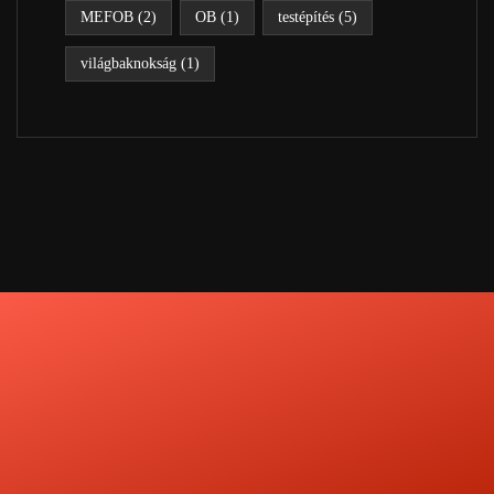
MEFOB
(2)
OB
(1)
testépítés
(5)
világbaknokság
(1)