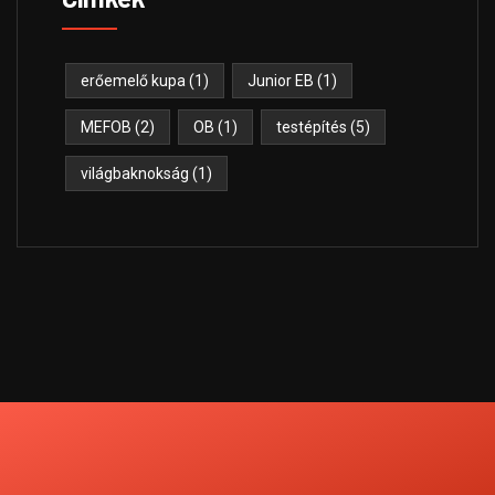
erőemelő kupa
(1)
Junior EB
(1)
MEFOB
(2)
OB
(1)
testépítés
(5)
világbaknokság
(1)