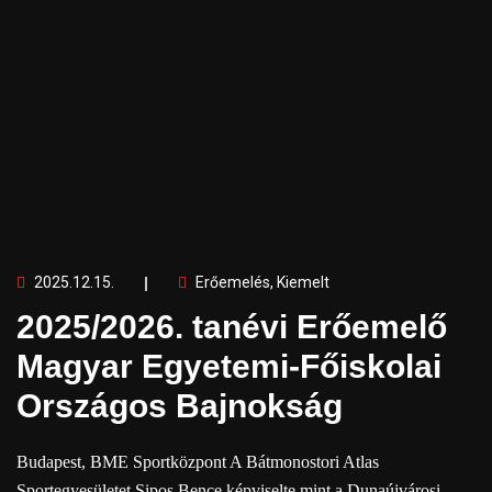
2025.12.15.
Erőemelés
,
Kiemelt
2025/2026. tanévi Erőemelő
Magyar Egyetemi-Főiskolai
Országos Bajnokság
Budapest, BME Sportközpont A Bátmonostori Atlas
Sportegyesületet Sipos Bence képviselte mint a Dunaújvárosi