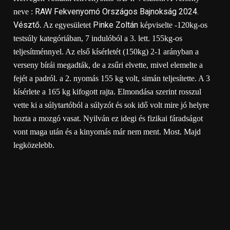
RAW Fekvenyomó Országos Bajnokság 2024.
neve :
Vésztő
Pinke Zoltán
. Az egyesületet
képviselte -120kg-os
testsúly kategóriában, 7 indulóból a 3. lett. 155kg-os
teljesítménnyel. Az első kísérletét (150kg) 2-1 arányban a
verseny bírái megadták, de a zsűri elvette, mivel elemelte a
fejét a padról. a 2. nyomás 155 kg volt, simán teljesítette. A 3
kísérlete a 165 kg kifogott rajta. Elmondása szerint rosszul
vette ki a súlytartóból a súlyzót és sok idő volt mire jó helyre
hozta a mozgó vasat. Nyilván ez idegi és fizikai fáradságot
vont maga után és a kinyomás már nem ment. Most. Majd
legközelebb.