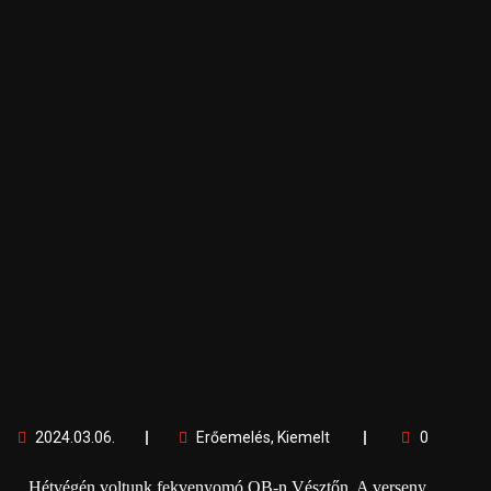
2024.03.06.
Erőemelés
,
Kiemelt
0
Hétvégén voltunk fekvenyomó OB-n Vésztőn. A verseny