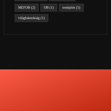
MEFOB
(2)
OB
(1)
testépítés
(5)
világbaknokság
(1)