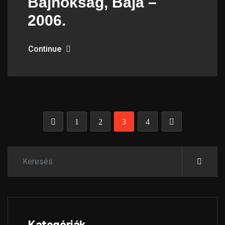
Bajnokság, Baja –
2006.
Continue
1
2
3
4
Kategóriák