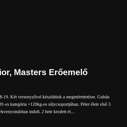
unior, Masters Erőemelő
18-19. Két versenyzővel készültünk a megmérettetésre. Gubán
M1-es kategória +120kg-os súlycsoportjában. Péter élete első 3
fekvenyomásban indult. 2 hete kezdett el…