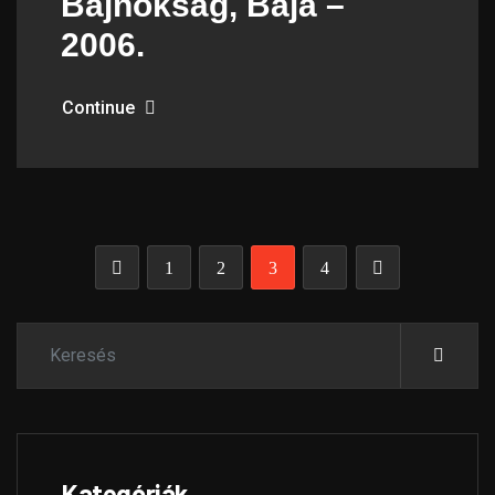
Bajnokság, Baja –
2006.
Continue
1
2
3
4
Kategóriák