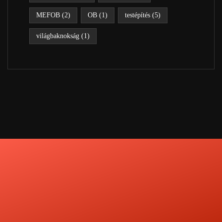
MEFOB
(2)
OB
(1)
testépítés
(5)
világbaknokság
(1)