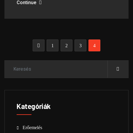
Continue
1
2
3
4
Kategóriák
Erőemelés
(23)